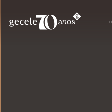
Puxadores
Alça
Alumínio
Ferragens
Extrusados
Kids
Acessórios
Pontuais
Pés para Móveis