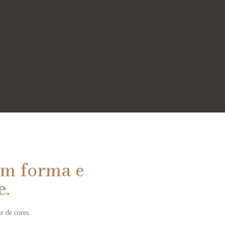
m forma e
e.
e de cores.