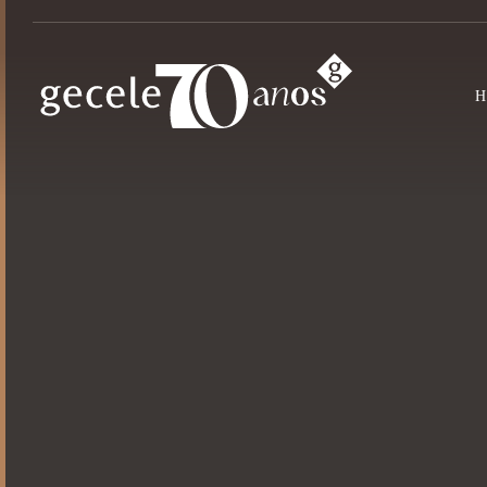
Puxadores
Alça
Alumínio
Ferragens
Extrusados
Kids
Acessórios
Pontuais
Pés para Móveis