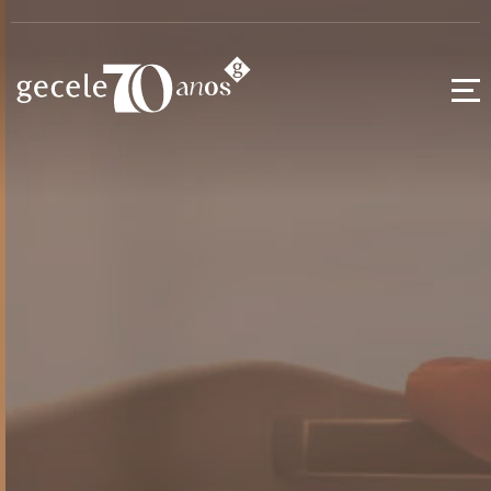
Puxadores
Alça
Alumínio
Ferragens
Extrusados
Kids
Acessórios
Pontuais
Pés para
Móveis