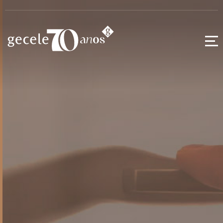
Puxadores
Alça
Alumínio
Ferragens
Extrusados
Kids
Acessórios
Pontuais
Pés para
Móveis