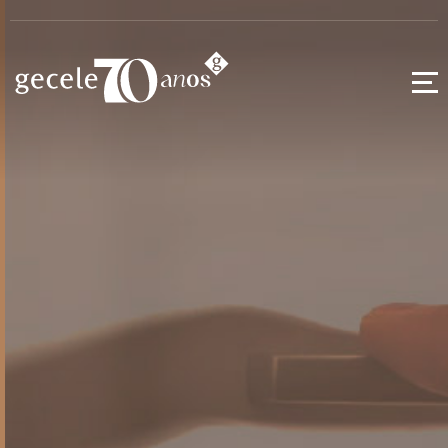
Puxadores
Alça
Alumínio
Ferragens
Extrusados
Kids
Acessórios
Pontuais
Pés para
Móveis