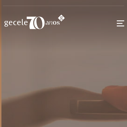
Puxadores
Alça
Alumínio
Ferragens
Extrusados
Kids
Acessórios
Pontuais
Pés para
Móveis