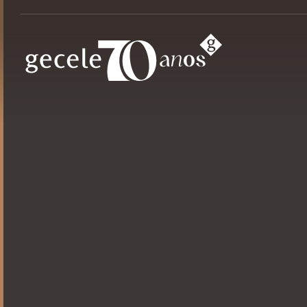
Puxadores
Alça
Alumínio
Ferragens
Extrusados
Kids
Acessórios
Pontuais
Pés para Móveis