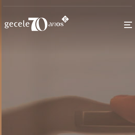
Puxadores
Alça
Alumínio
Ferragens
Extrusados
Kids
Acessórios
Pontuais
Pés para
Móveis